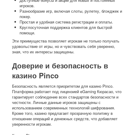
Доступные бонусы и акции для новых и постоянных
игроков.
Разнообразие игр, включая слоты, рулетку, блэкджек и
покер.
Простая и удобная система регистрации и оплаты.
Круглосуточная поддержка клиентов для быстрой
помощи.
Эти преимущества позволяет игрокам не только получать
удовольствие от игры, но и чувствовать себя уверенно,
зная, что их интересы защищены.
Доверие и безопасность в
казино Pinco
Безопасность является приоритетом для казино Pinco.
Платформа работает под лицензией eGaming Кюрасао, что
гарантирует соблюдение всех стандартов безопасности и
честности. Личные данные игроков защищены с
использованием современных технологий шифрования.
Кроме того, казино предлагает прозрачную политику в
отношении операций и денежных средств, что добавляет
уверенности игрокам.