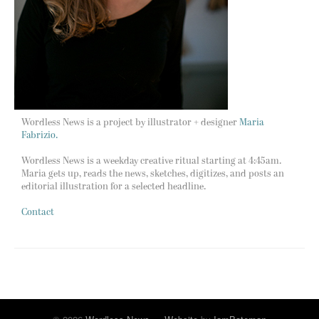
Wordless News is a project by illustrator + designer
Maria
Fabrizio.
Wordless News is a weekday creative ritual starting at 4:45am.
Maria gets up, reads the news, sketches, digitizes, and posts an
editorial illustration for a selected headline.
Contact