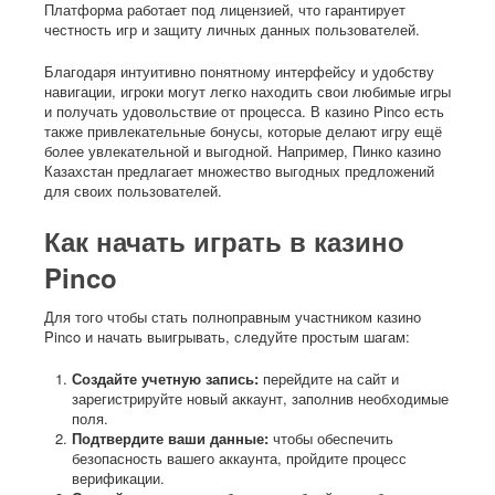
Платформа работает под лицензией, что гарантирует
честность игр и защиту личных данных пользователей.
Благодаря интуитивно понятному интерфейсу и удобству
навигации, игроки могут легко находить свои любимые игры
и получать удовольствие от процесса. В казино Pinco есть
также привлекательные бонусы, которые делают игру ещё
более увлекательной и выгодной. Например, Пинко казино
Казахстан предлагает множество выгодных предложений
для своих пользователей.
Как начать играть в казино
Pinco
Для того чтобы стать полноправным участником казино
Pinco и начать выигрывать, следуйте простым шагам:
Создайте учетную запись:
перейдите на сайт и
зарегистрируйте новый аккаунт, заполнив необходимые
поля.
Подтвердите ваши данные:
чтобы обеспечить
безопасность вашего аккаунта, пройдите процесс
верификации.