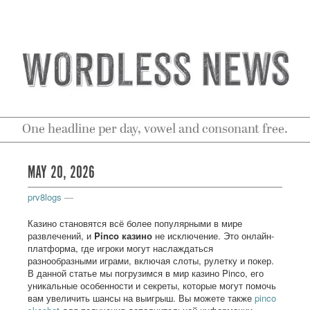
One headline per day, vowel and consonant free.
MAY 20, 2026
prv8logs
—
Казино становятся всё более популярными в мире
развлечений, и
Pinco казино
не исключение. Это онлайн-
платформа, где игроки могут наслаждаться
разнообразными играми, включая слоты, рулетку и покер.
В данной статье мы погрузимся в мир казино Pinco, его
уникальные особенности и секреты, которые могут помочь
вам увеличить шансы на выигрыш. Вы можете также
pinco