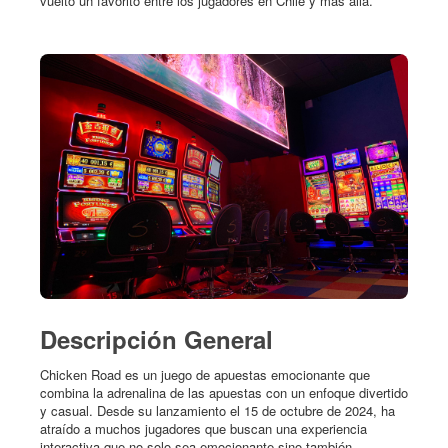
vuelto un favorito entre los jugadores en Chile y más allá.
Descripción General
Chicken Road es un juego de apuestas emocionante que
combina la adrenalina de las apuestas con un enfoque divertido
y casual. Desde su lanzamiento el 15 de octubre de 2024, ha
atraído a muchos jugadores que buscan una experiencia
interactiva que no solo sea emocionante sino también