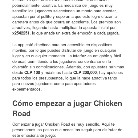
potencialmente lucrativa. La mecánica del juego es muy
sencilla: los jugadores seleccionan un monto para apostar,
apuestan por el pollito y esperan a que este logre cruzar la
carretera antes de que ocurra un accidente. Los premios son
atractivos, llegando hasta multiplicar la apuesta inicial por
x2542251
, lo que añade un extra de emoción a cada jugada.
La app está diseñada para ser accesible en dispositivos
móviles, por lo que puedes disfrutar del juego en cualquier
lugar y en cualquier momento. La interfaz es amigable y fácil
de usar, permitiendo a los jugadores concentrarse en la
diversión sin complicaciones. Además, con apuestas mínimas
desde
CLP 100
y máximas hasta
CLP 200,000
, hay opciones
para todos los presupuestos, lo que la hace atractiva tanto
para nuevos jugadores como para apostadores
experimentados.
Cómo empezar a jugar Chicken
Road
Comenzar a jugar Chicken Road es muy sencillo. Aquí te
presentamos los pasos que necesitas seguir para disfrutar de
este emocionante juego: