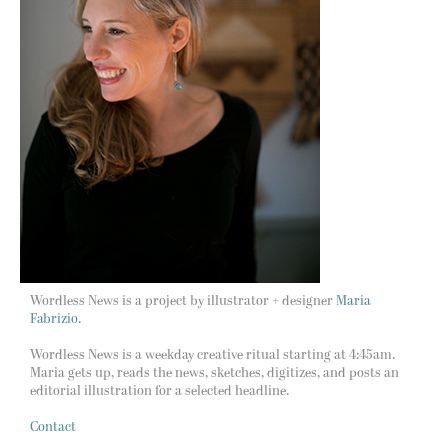
Wordless News is a project by illustrator + designer
Maria
Fabrizio.
Wordless News is a weekday creative ritual starting at 4:45am.
Maria gets up, reads the news, sketches, digitizes, and posts an
editorial illustration for a selected headline.
Contact