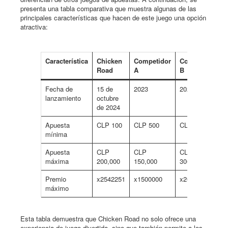
presenta una tabla comparativa que muestra algunas de las
principales características que hacen de este juego una opción
atractiva:
Característica
Chicken
Competidor
Competidor
Road
A
B
Fecha de
15 de
2023
2022
lanzamiento
octubre
de 2024
Apuesta
CLP 100
CLP 500
CLP 200
mínima
Apuesta
CLP
CLP
CLP
máxima
200,000
150,000
300,000
Premio
x2542251
x1500000
x2000000
máximo
Esta tabla demuestra que Chicken Road no solo ofrece una
experiencia de juego divertida, sino que también permite a los