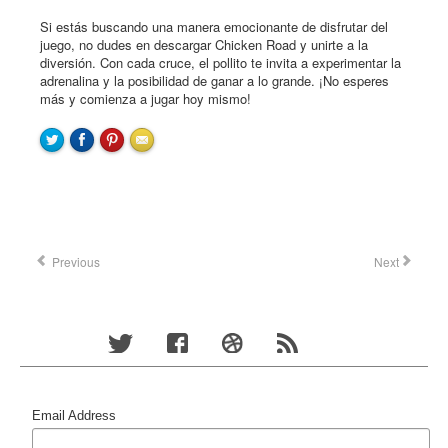
Si estás buscando una manera emocionante de disfrutar del
juego, no dudes en descargar Chicken Road y unirte a la
diversión. Con cada cruce, el pollito te invita a experimentar la
adrenalina y la posibilidad de ganar a lo grande. ¡No esperes
más y comienza a jugar hoy mismo!
Previous
Next
Email Address