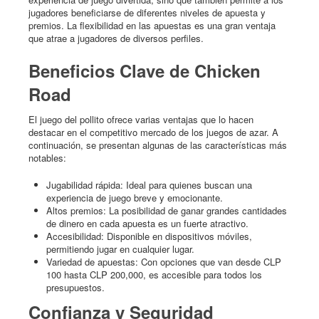
jugadores beneficiarse de diferentes niveles de apuesta y
premios. La flexibilidad en las apuestas es una gran ventaja
que atrae a jugadores de diversos perfiles.
Beneficios Clave de Chicken
Road
El juego del pollito ofrece varias ventajas que lo hacen
destacar en el competitivo mercado de los juegos de azar. A
continuación, se presentan algunas de las características más
notables:
Jugabilidad rápida: Ideal para quienes buscan una
experiencia de juego breve y emocionante.
Altos premios: La posibilidad de ganar grandes cantidades
de dinero en cada apuesta es un fuerte atractivo.
Accesibilidad: Disponible en dispositivos móviles,
permitiendo jugar en cualquier lugar.
Variedad de apuestas: Con opciones que van desde CLP
100 hasta CLP 200,000, es accesible para todos los
presupuestos.
Confianza y Seguridad