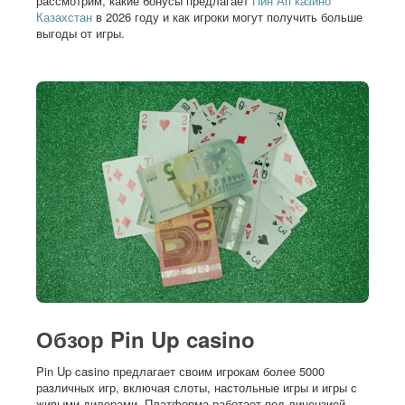
рассмотрим, какие бонусы предлагает
Пин Ап казино
Казахстан
в 2026 году и как игроки могут получить больше
выгоды от игры.
Обзор Pin Up casino
Pin Up casino предлагает своим игрокам более 5000
различных игр, включая слоты, настольные игры и игры с
живыми дилерами. Платформа работает под лицензией