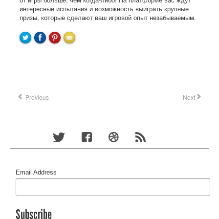
интересные испытания и возможность выиграть крупные
призы, которые сделают ваш игровой опыт незабываемым.
Previous
Next
Email Address