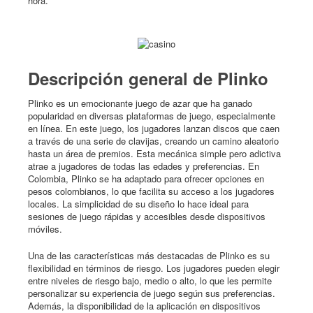
hora.
Descripción general de Plinko
Plinko es un emocionante juego de azar que ha ganado
popularidad en diversas plataformas de juego, especialmente
en línea. En este juego, los jugadores lanzan discos que caen
a través de una serie de clavijas, creando un camino aleatorio
hasta un área de premios. Esta mecánica simple pero adictiva
atrae a jugadores de todas las edades y preferencias. En
Colombia, Plinko se ha adaptado para ofrecer opciones en
pesos colombianos, lo que facilita su acceso a los jugadores
locales. La simplicidad de su diseño lo hace ideal para
sesiones de juego rápidas y accesibles desde dispositivos
móviles.
Una de las características más destacadas de Plinko es su
flexibilidad en términos de riesgo. Los jugadores pueden elegir
entre niveles de riesgo bajo, medio o alto, lo que les permite
personalizar su experiencia de juego según sus preferencias.
Además, la disponibilidad de la aplicación en dispositivos