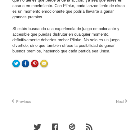
casa o en movimiento. Con Plinko, cada lanzamiento de disco
es un momento emocionante que podría llevarte a ganar
grandes premios.
Si estás buscando una experiencia de juego emocionante y
accesible que puedas disfrutar en cualquier momento,
definitivamente deberías probar Plinko. No solo es un juego
divertido, sino que también ofrece la posibilidad de ganar
buenos premios, haciendo que cada partida sea única.
Previous
Next