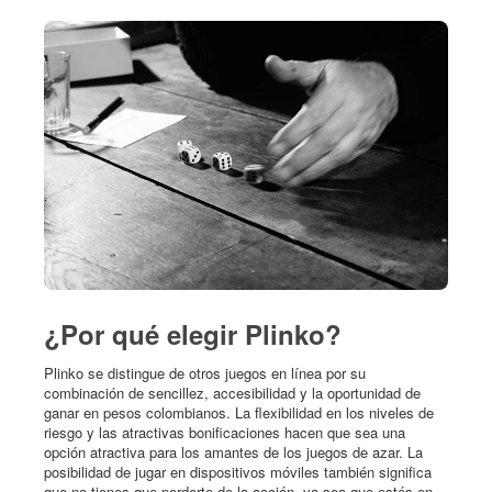
¿Por qué elegir Plinko?
Plinko se distingue de otros juegos en línea por su
combinación de sencillez, accesibilidad y la oportunidad de
ganar en pesos colombianos. La flexibilidad en los niveles de
riesgo y las atractivas bonificaciones hacen que sea una
opción atractiva para los amantes de los juegos de azar. La
posibilidad de jugar en dispositivos móviles también significa
que no tienes que perderte de la acción, ya sea que estés en