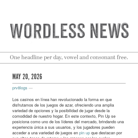
One headline per day, vowel and consonant free.
MAY 20, 2026
prv8logs
—
Los casinos en línea han revolucionado la forma en que
disfrutamos de los juegos de azar, ofreciendo una amplia
variedad de opciones y la posibilidad de jugar desde la
comodidad de nuestro hogar. En este contexto, Pin Up se
posiciona como uno de los líderes del mercado, brindando una
experiencia única a sus usuarios, y los jugadores pueden
acceder a una variedad de juegos en
pin up
que destacan por