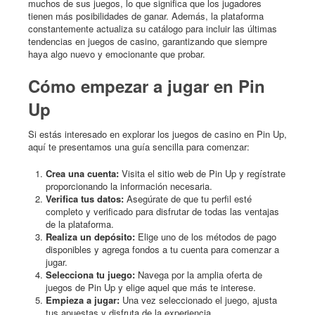
muchos de sus juegos, lo que significa que los jugadores
tienen más posibilidades de ganar. Además, la plataforma
constantemente actualiza su catálogo para incluir las últimas
tendencias en juegos de casino, garantizando que siempre
haya algo nuevo y emocionante que probar.
Cómo empezar a jugar en Pin
Up
Si estás interesado en explorar los juegos de casino en Pin Up,
aquí te presentamos una guía sencilla para comenzar:
Crea una cuenta:
Visita el sitio web de Pin Up y regístrate
proporcionando la información necesaria.
Verifica tus datos:
Asegúrate de que tu perfil esté
completo y verificado para disfrutar de todas las ventajas
de la plataforma.
Realiza un depósito:
Elige uno de los métodos de pago
disponibles y agrega fondos a tu cuenta para comenzar a
jugar.
Selecciona tu juego:
Navega por la amplia oferta de
juegos de Pin Up y elige aquel que más te interese.
Empieza a jugar:
Una vez seleccionado el juego, ajusta
tus apuestas y disfruta de la experiencia.