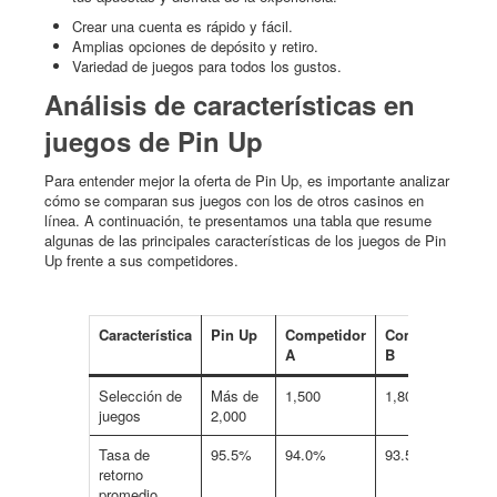
Crear una cuenta es rápido y fácil.
Amplias opciones de depósito y retiro.
Variedad de juegos para todos los gustos.
Análisis de características en
juegos de Pin Up
Para entender mejor la oferta de Pin Up, es importante analizar
cómo se comparan sus juegos con los de otros casinos en
línea. A continuación, te presentamos una tabla que resume
algunas de las principales características de los juegos de Pin
Up frente a sus competidores.
Característica
Pin Up
Competidor
Competidor
A
B
Selección de
Más de
1,500
1,800
juegos
2,000
Tasa de
95.5%
94.0%
93.5%
retorno
promedio