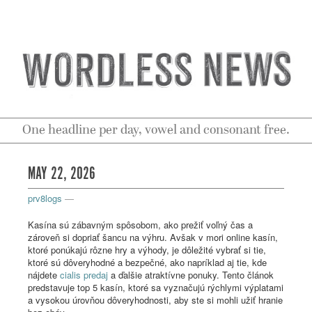
One headline per day, vowel and consonant free.
MAY 22, 2026
prv8logs
—
Kasína sú zábavným spôsobom, ako prežiť voľný čas a
zároveň si dopriať šancu na výhru. Avšak v mori online kasín,
ktoré ponúkajú rôzne hry a výhody, je dôležité vybrať si tie,
ktoré sú dôveryhodné a bezpečné, ako napríklad aj tie, kde
nájdete
cialis predaj
a ďalšie atraktívne ponuky. Tento článok
predstavuje top 5 kasín, ktoré sa vyznačujú rýchlymi výplatami
a vysokou úrovňou dôveryhodnosti, aby ste si mohli užiť hranie