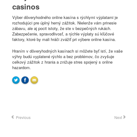
casinos
Výber dôveryhodného online kasína s rýchlymi výplatami je
rozhodujúci pre úplný herný zážitok. Nielenže vám prinesie
zábavu, ale aj pocit istoty, že ste v bezpečných rukách.
Zabezpečenie, spravodlivosť, a rýchle výplaty sú kľúčové
faktory, ktoré by mali hráči zvážiť pri výbere online kasína.
Hraním v dôveryhodných kasínach si môžete byť istí, že vaše
výhry budú vyplatené rýchlo a bez problémov, čo zvyšuje
celkový zážitok z hrania a znižuje stres spojený s online
hazardom.
Previous
Next