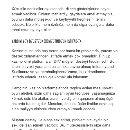
Xüsusilə canlı diler oyunlarında, dilerin göstərişlərinə riayət
etmək vacibdir. Onların izah etdiyi qaydalara əməl etməyiniz,
oyunun daha mütəşəkkil və keyfiyyətli keçməsini təmin
edəcək. Beləliklə, həm özünüz, həm də digər oyunçular daha
rahat oyun oynaya bilər.
YARDIM VƏ DƏSTƏK XIDMƏTINDƏN ISTIFADƏ
Kazino mühitində baş verən hər hansı bir problemdə, yardım və
dəstək xidmətlərindən istifadə etmək çox önəmlidir. Pin Up
kazino kimi platformalar, 24/7 müştəri dəstəyi təqdim edir. Bu,
istənilən vaxt yaranan suallarınıza cavab almaq imkanı yaradır.
Suallarınız və ya narahatlıqlarınız varsa, bu xidmətlərdən
istifadə edərək, asanlıqla kömək ala bilərsiniz.
Həmçinin, kazino platformalarında təqdim edilən məsuliyyətli
oyun alətləri, sizin daha sağlam oyun təcrübəsi yaşamağınıza
kömək edir. Bu alətlər, zərərli vərdişlərin qarşısını almaq üçün
nəzərdə tutulmuşdur. Məsələn, özünüz üçün limitlər qoymaq,
sizə maliyyə itkilərini idarə etməyə kömək edəcək.
Müştəri dəstəyi ilə əlaqə saxlarkən, probleminizi aydın bir
şəkildə izah etmək vacibdir. Bu, mütəxəssislərin sizə daha