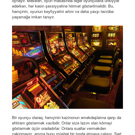
oynayır. Məsələn, oyun masasında digər oyunçularla ünsiyyət
edərkən, hər kəsin şəxsiyyətinə hörmət göstərilməlidir. Bu,
həmçinin, oyunun keyfiyyətini artırır və daha yaxşı təcrübə
yaşamağa imkan tanıyır.
Bir oyunçu olaraq, həmçinin kazinonun əməkdaşlarına qarşı da
ehtiram göstərmək vacibdir. Onlar sizə lazım olan köməyi
göstərmək üçün oradadırlar. Onlara suallar verməkdən
çəkinməyin, amma bunu müsbət bir tonda etməyə çalışın. Sərt