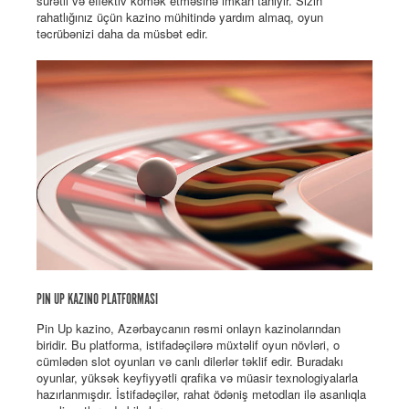
sürətli və effektiv kömək etməsinə imkan tanıyır. Sizin
rahatlığınız üçün kazino mühitində yardım almaq, oyun
təcrübənizi daha da müsbət edir.
PIN UP KAZINO PLATFORMASI
Pin Up kazino, Azərbaycanın rəsmi onlayn kazinolarından
biridir. Bu platforma, istifadəçilərə müxtəlif oyun növləri, o
cümlədən slot oyunları və canlı dilerlər təklif edir. Buradakı
oyunlar, yüksək keyfiyyətli qrafika və müasir texnologiyalarla
hazırlanmışdır. İstifadəçilər, rahat ödəniş metodları ilə asanlıqla