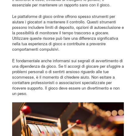
essenziale per mantenere un rapporto sano con il gioco.
Le piattaforme di gioco online offrono spesso strumenti per
aiutare i giocatori a mantenere il controllo. Questi strumenti
possono includere limiti di deposito, opzioni di autoesclusione e
la possibilità di monitorare il tempo trascorso a giocare.
Utilizzare queste risorse può fare una differenza significativa
nella tua esperienza di gioco e contribuire a prevenire
comportamenti compulsivi.
È fondamentale anche informarsi sui segnali di avvertimento di
una dipendenza da gioco. Se ti accorgi di giocare per sfuggire a
problemi personali o di sentirti ansioso riguardo alle tue
scommesse, è il momento di chiedere aiuto. Non esitare a
contattare professionisti o associazioni specializzate per
ricevere supporto. Il gioco deve essere un divertimento e non
un peso.