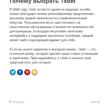
Почему выбрать 1xbet
В 2026 году 1xbet остается одним из ведущих онлайн-
казино благодаря своему разнообразному предложению,
высокому уровню безопасности и привлекательным
бонусам. Пользователи могут рассчитывать на
качественное обслуживание и множество возможностей
для выигрыша. Благодаря интуитивно понятному
интерфейсу и поддержке различных платформ, каждый
может найти подходящий вариант для себя.
Если вы ищете надежное и выгодное казино, 1xbet — это
отличный выбор, который сделает ваши ставки успешными
и приятными. Присоединяйтесь к 1xbet и начните свой
азартный путь уже сегодня!
Previous
Next