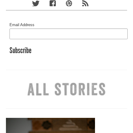
Email Address