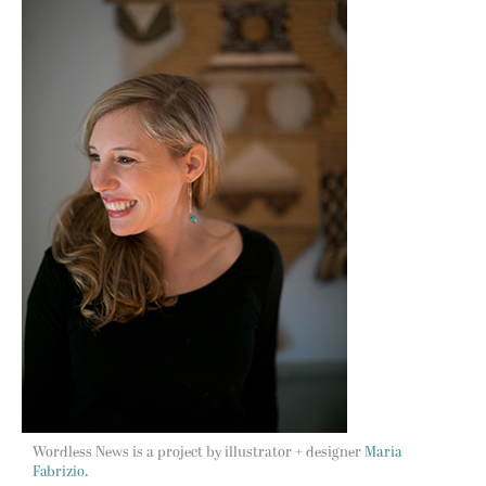
Wordless News is a project by illustrator + designer
Maria
Fabrizio.