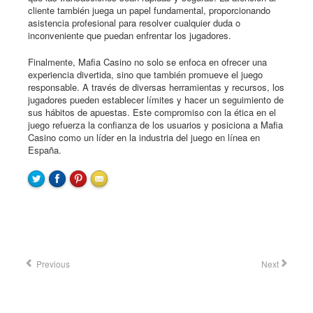
cliente también juega un papel fundamental, proporcionando
asistencia profesional para resolver cualquier duda o
inconveniente que puedan enfrentar los jugadores.
Finalmente, Mafia Casino no solo se enfoca en ofrecer una
experiencia divertida, sino que también promueve el juego
responsable. A través de diversas herramientas y recursos, los
jugadores pueden establecer límites y hacer un seguimiento de
sus hábitos de apuestas. Este compromiso con la ética en el
juego refuerza la confianza de los usuarios y posiciona a Mafia
Casino como un líder en la industria del juego en línea en
España.
Previous
Next