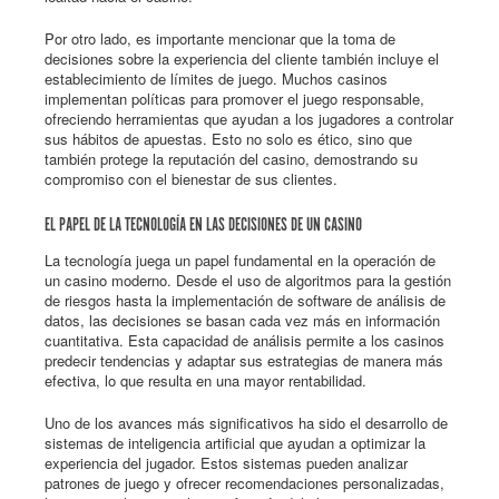
Por otro lado, es importante mencionar que la toma de
decisiones sobre la experiencia del cliente también incluye el
establecimiento de límites de juego. Muchos casinos
implementan políticas para promover el juego responsable,
ofreciendo herramientas que ayudan a los jugadores a controlar
sus hábitos de apuestas. Esto no solo es ético, sino que
también protege la reputación del casino, demostrando su
compromiso con el bienestar de sus clientes.
EL PAPEL DE LA TECNOLOGÍA EN LAS DECISIONES DE UN CASINO
La tecnología juega un papel fundamental en la operación de
un casino moderno. Desde el uso de algoritmos para la gestión
de riesgos hasta la implementación de software de análisis de
datos, las decisiones se basan cada vez más en información
cuantitativa. Esta capacidad de análisis permite a los casinos
predecir tendencias y adaptar sus estrategias de manera más
efectiva, lo que resulta en una mayor rentabilidad.
Uno de los avances más significativos ha sido el desarrollo de
sistemas de inteligencia artificial que ayudan a optimizar la
experiencia del jugador. Estos sistemas pueden analizar
patrones de juego y ofrecer recomendaciones personalizadas,