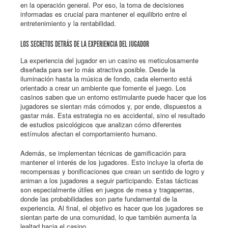
en la operación general. Por eso, la toma de decisiones
informadas es crucial para mantener el equilibrio entre el
entretenimiento y la rentabilidad.
LOS SECRETOS DETRÁS DE LA EXPERIENCIA DEL JUGADOR
La experiencia del jugador en un casino es meticulosamente
diseñada para ser lo más atractiva posible. Desde la
iluminación hasta la música de fondo, cada elemento está
orientado a crear un ambiente que fomente el juego. Los
casinos saben que un entorno estimulante puede hacer que los
jugadores se sientan más cómodos y, por ende, dispuestos a
gastar más. Esta estrategia no es accidental, sino el resultado
de estudios psicológicos que analizan cómo diferentes
estímulos afectan el comportamiento humano.
Además, se implementan técnicas de gamificación para
mantener el interés de los jugadores. Esto incluye la oferta de
recompensas y bonificaciones que crean un sentido de logro y
animan a los jugadores a seguir participando. Estas tácticas
son especialmente útiles en juegos de mesa y tragaperras,
donde las probabilidades son parte fundamental de la
experiencia. Al final, el objetivo es hacer que los jugadores se
sientan parte de una comunidad, lo que también aumenta la
lealtad hacia el casino.