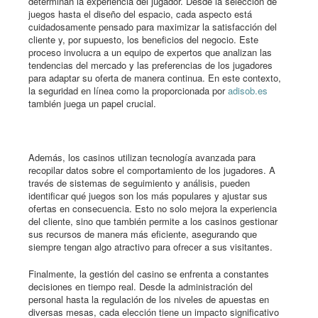
determinan la experiencia del jugador. Desde la selección de
juegos hasta el diseño del espacio, cada aspecto está
cuidadosamente pensado para maximizar la satisfacción del
cliente y, por supuesto, los beneficios del negocio. Este
proceso involucra a un equipo de expertos que analizan las
tendencias del mercado y las preferencias de los jugadores
para adaptar su oferta de manera continua. En este contexto,
la seguridad en línea como la proporcionada por
adisob.es
también juega un papel crucial.
Además, los casinos utilizan tecnología avanzada para
recopilar datos sobre el comportamiento de los jugadores. A
través de sistemas de seguimiento y análisis, pueden
identificar qué juegos son los más populares y ajustar sus
ofertas en consecuencia. Esto no solo mejora la experiencia
del cliente, sino que también permite a los casinos gestionar
sus recursos de manera más eficiente, asegurando que
siempre tengan algo atractivo para ofrecer a sus visitantes.
Finalmente, la gestión del casino se enfrenta a constantes
decisiones en tiempo real. Desde la administración del
personal hasta la regulación de los niveles de apuestas en
diversas mesas, cada elección tiene un impacto significativo