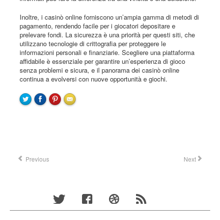
Inoltre, i casinò online forniscono un’ampia gamma di metodi di
pagamento, rendendo facile per i giocatori depositare e
prelevare fondi. La sicurezza è una priorità per questi siti, che
utilizzano tecnologie di crittografia per proteggere le
informazioni personali e finanziarie. Scegliere una piattaforma
affidabile è essenziale per garantire un’esperienza di gioco
senza problemi e sicura, e il panorama dei casinò online
continua a evolversi con nuove opportunità e giochi.
Previous
Next