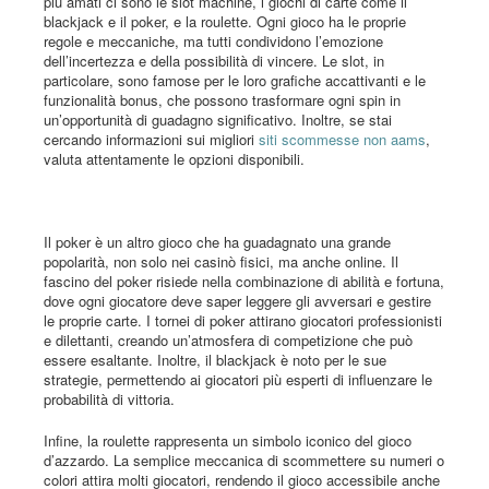
più amati ci sono le slot machine, i giochi di carte come il
blackjack e il poker, e la roulette. Ogni gioco ha le proprie
regole e meccaniche, ma tutti condividono l’emozione
dell’incertezza e della possibilità di vincere. Le slot, in
particolare, sono famose per le loro grafiche accattivanti e le
funzionalità bonus, che possono trasformare ogni spin in
un’opportunità di guadagno significativo. Inoltre, se stai
cercando informazioni sui migliori
siti scommesse non aams
,
valuta attentamente le opzioni disponibili.
Il poker è un altro gioco che ha guadagnato una grande
popolarità, non solo nei casinò fisici, ma anche online. Il
fascino del poker risiede nella combinazione di abilità e fortuna,
dove ogni giocatore deve saper leggere gli avversari e gestire
le proprie carte. I tornei di poker attirano giocatori professionisti
e dilettanti, creando un’atmosfera di competizione che può
essere esaltante. Inoltre, il blackjack è noto per le sue
strategie, permettendo ai giocatori più esperti di influenzare le
probabilità di vittoria.
Infine, la roulette rappresenta un simbolo iconico del gioco
d’azzardo. La semplice meccanica di scommettere su numeri o
colori attira molti giocatori, rendendo il gioco accessibile anche