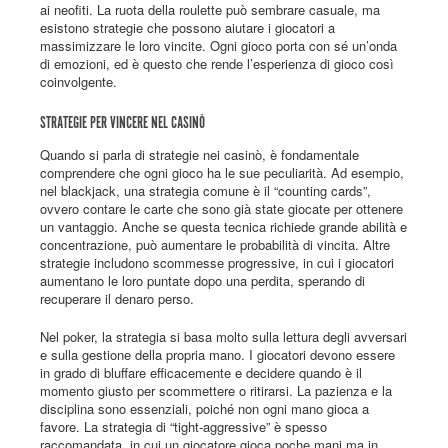
ai neofiti. La ruota della roulette può sembrare casuale, ma
esistono strategie che possono aiutare i giocatori a
massimizzare le loro vincite. Ogni gioco porta con sé un’onda
di emozioni, ed è questo che rende l’esperienza di gioco così
coinvolgente.
STRATEGIE PER VINCERE NEL CASINÒ
Quando si parla di strategie nei casinò, è fondamentale
comprendere che ogni gioco ha le sue peculiarità. Ad esempio,
nel blackjack, una strategia comune è il “counting cards”,
ovvero contare le carte che sono già state giocate per ottenere
un vantaggio. Anche se questa tecnica richiede grande abilità e
concentrazione, può aumentare le probabilità di vincita. Altre
strategie includono scommesse progressive, in cui i giocatori
aumentano le loro puntate dopo una perdita, sperando di
recuperare il denaro perso.
Nel poker, la strategia si basa molto sulla lettura degli avversari
e sulla gestione della propria mano. I giocatori devono essere
in grado di bluffare efficacemente e decidere quando è il
momento giusto per scommettere o ritirarsi. La pazienza e la
disciplina sono essenziali, poiché non ogni mano gioca a
favore. La strategia di “tight-aggressive” è spesso
raccomandata, in cui un giocatore gioca poche mani ma in