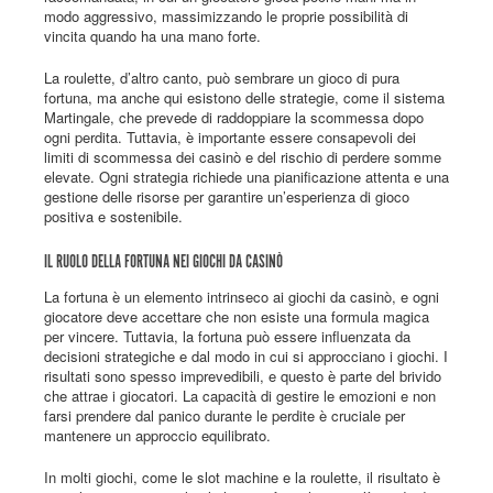
modo aggressivo, massimizzando le proprie possibilità di
vincita quando ha una mano forte.
La roulette, d’altro canto, può sembrare un gioco di pura
fortuna, ma anche qui esistono delle strategie, come il sistema
Martingale, che prevede di raddoppiare la scommessa dopo
ogni perdita. Tuttavia, è importante essere consapevoli dei
limiti di scommessa dei casinò e del rischio di perdere somme
elevate. Ogni strategia richiede una pianificazione attenta e una
gestione delle risorse per garantire un’esperienza di gioco
positiva e sostenibile.
IL RUOLO DELLA FORTUNA NEI GIOCHI DA CASINÒ
La fortuna è un elemento intrinseco ai giochi da casinò, e ogni
giocatore deve accettare che non esiste una formula magica
per vincere. Tuttavia, la fortuna può essere influenzata da
decisioni strategiche e dal modo in cui si approcciano i giochi. I
risultati sono spesso imprevedibili, e questo è parte del brivido
che attrae i giocatori. La capacità di gestire le emozioni e non
farsi prendere dal panico durante le perdite è cruciale per
mantenere un approccio equilibrato.
In molti giochi, come le slot machine e la roulette, il risultato è