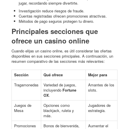
jugar, recordando siempre divertirte.
Investigación reduce riesgos de fraude.
Cuentas registradas ofrecen promociones atractivas.
Métodos de pago seguros protegen tu dinero.
Principales secciones que
ofrece un casino online
Cuando elijas un casino online, es útil considerar las ofertas
disponibles en sus secciones principales. A continuación, un
resumen comparativo de las secciones más relevantes:
Sección
Qué ofrece
Mejor para
Tragamonedas
Variedad de juegos,
Amantes de los
incluyendo
Fortune
slots.
OX
.
Juegos de
Opciones como
Jugadores de
Mesa
blackjack, ruleta y
estrategia.
más.
Promociones
Bonos de bienvenida,
Aumentar el