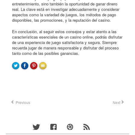
entretenimiento, sino también la oportunidad de ganar dinero
real. La clave está en investigar adecuadamente y considerar
aspectos como la variedad de juegos, los métodos de pago
disponibles, las promociones, y la reputación del casino.
En conclusión, al seguir estos consejos y estar atento a las
características esenciales de un casino online, podrás disfrutar
de una experiencia de juego satisfactoria y segura. Siempre
recuerda jugar de manera responsable y disfrutar del proceso
tanto como de las posibles ganancias.
Previous
Next