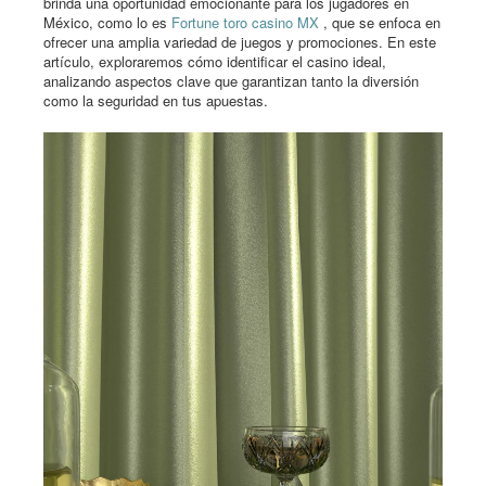
brinda una oportunidad emocionante para los jugadores en
México, como lo es
Fortune toro casino MX
, que se enfoca en
ofrecer una amplia variedad de juegos y promociones. En este
artículo, exploraremos cómo identificar el casino ideal,
analizando aspectos clave que garantizan tanto la diversión
como la seguridad en tus apuestas.