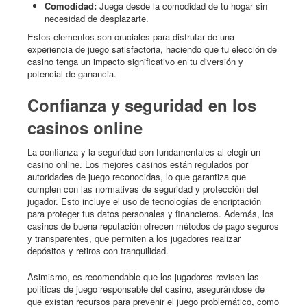
Comodidad:
Juega desde la comodidad de tu hogar sin
necesidad de desplazarte.
Estos elementos son cruciales para disfrutar de una
experiencia de juego satisfactoria, haciendo que tu elección de
casino tenga un impacto significativo en tu diversión y
potencial de ganancia.
Confianza y seguridad en los
casinos online
La confianza y la seguridad son fundamentales al elegir un
casino online. Los mejores casinos están regulados por
autoridades de juego reconocidas, lo que garantiza que
cumplen con las normativas de seguridad y protección del
jugador. Esto incluye el uso de tecnologías de encriptación
para proteger tus datos personales y financieros. Además, los
casinos de buena reputación ofrecen métodos de pago seguros
y transparentes, que permiten a los jugadores realizar
depósitos y retiros con tranquilidad.
Asimismo, es recomendable que los jugadores revisen las
políticas de juego responsable del casino, asegurándose de
que existan recursos para prevenir el juego problemático, como