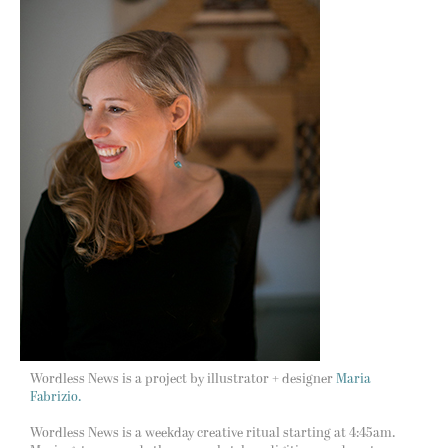
Wordless News is a project by illustrator + designer
Maria
Fabrizio.
Wordless News is a weekday creative ritual starting at 4:45am.