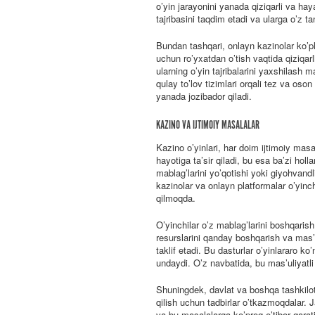
o’yin jarayonini yanada qiziqarli va haya
tajribasini taqdim etadi va ularga o’z t
Bundan tashqari, onlayn kazinolar ko’pl
uchun ro’yxatdan o’tish vaqtida qiziqarli
ularning o’yin tajribalarini yaxshilash 
qulay to’lov tizimlari orqali tez va oso
yanada jozibador qiladi.
KAZINO VA IJTIMOIY MASALALAR
Kazino o’yinlari, har doim ijtimoiy masa
hayotiga ta’sir qiladi, bu esa ba’zi hol
mablag’larini yo’qotishi yoki giyohvand
kazinolar va onlayn platformalar o’yinch
qilmoqda.
O’yinchilar o’z mablag’larini boshqarish 
resurslarini qanday boshqarish va mas’ul
taklif etadi. Bu dasturlar o’yinlararo ko’
undaydi. O’z navbatida, bu mas’uliyatli 
Shuningdek, davlat va boshqa tashkilot
qilish uchun tadbirlar o’tkazmoqdalar. 
va bu masalalarga ko’proq e’tibor qarat