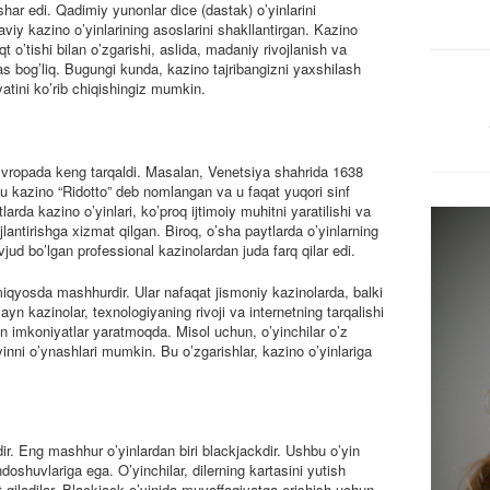
ashar edi. Qadimiy yunonlar dice (dastak) o’yinlarini
iy kazino o’yinlarining asoslarini shakllantirgan. Kazino
aqt o’tishi bilan o’zgarishi, aslida, madaniy rivojlanish va
s bog’liq. Bugungi kunda, kazino tajribangizni yaxshilash
atini ko’rib chiqishingiz mumkin.
 Evropada keng tarqaldi. Masalan, Venetsiya shahrida 1638
Bu kazino “Ridotto” deb nomlangan va u faqat yuqori sinf
larda kazino o’yinlari, ko’proq ijtimoiy muhitni yaratilishi va
lantirishga xizmat qilgan. Biroq, o’sha paytlarda o’yinlarning
jud bo’lgan professional kazinolardan juda farq qilar edi.
miqyosda mashhurdir. Ular nafaqat jismoniy kazinolarda, balki
n kazinolar, texnologiyaning rivoji va internetning tarqalishi
n imkoniyatlar yaratmoqda. Misol uchun, o’yinchilar o’z
yinni o’ynashlari mumkin. Bu o’zgarishlar, kazino o’yinlariga
ldir. Eng mashhur o’yinlardan biri blackjackdir. Ushbu o’yin
ndoshuvlariga ega. O’yinchilar, dilerning kartasini yutish
 qiladilar. Blackjack o’yinida muvaffaqiyatga erishish uchun,