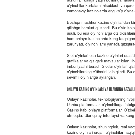
o’yinchilar kartalarni hisoblash va qaror
zamonaviy kazinolarda eng ko’p o’ynalad
Boshqa mashhur kazino o’yinlaridan biri 
qilishga harakat qilishadi. Bu o’yin ko’p
usuli, bu esa o’yinchilarga o’z tikishla
ham onlayn kazinolarda keng tarqalgan 
zaruriyati, o’yinchilarni yanada qiziqtira
Slot o’yinlari esa kazino o’yinlari ora
grafikalar va qiziqarli mavzular bilan jih
imkoniyatini beradi. Slotlar o’yinlari qiz
o’yinchilarning e’tiborini jalb qiladi. Bu 
sevimli o’yinlariga aylangan.
ONLAYN KAZINO O’YINLARI VA ULARNING AFZALLI
Onlayn kazinolar, texnologiyaning rivoj
Ushbu platformalar, o’yinchilarga istal
Casino kabi onlayn platformalar, O’zbe
etmoqda. Ular qulay interfeysi va keng 
Onlayn kazinolar, shuningdek, real vaqtda
kazino o’yinlari orqali, o’yinchilar haqi