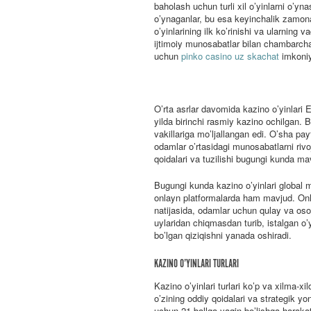
baholash uchun turli xil o’yinlarni o’yn
o’ynaganlar, bu esa keyinchalik zamonav
o’yinlarining ilk ko’rinishi va ularning v
ijtimoiy munosabatlar bilan chambarcha
uchun
pinko casino uz skachat
imkoniy
O’rta asrlar davomida kazino o’yinlari
yilda birinchi rasmiy kazino ochilgan. 
vakillariga mo’ljallangan edi. O’sha payt
odamlar o’rtasidagi munosabatlarni rivoj
qoidalari va tuzilishi bugungi kunda mav
Bugungi kunda kazino o’yinlari global 
onlayn platformalarda ham mavjud. Onlay
natijasida, odamlar uchun qulay va oso
uylaridan chiqmasdan turib, istalgan o’
bo’lgan qiziqishni yanada oshiradi.
KAZINO O’YINLARI TURLARI
Kazino o’yinlari turlari ko’p va xilma-xi
o’zining oddiy qoidalari va strategik yo
uchun 21 ballga yaqin bo’lishga harakat