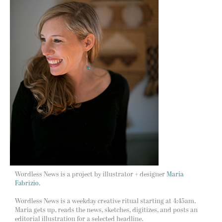
Wordless News is a project by illustrator + designer
Maria
Fabrizio.
Wordless News is a weekday creative ritual starting at 4:45am.
Maria gets up, reads the news, sketches, digitizes, and posts an
editorial illustration for a selected headline.