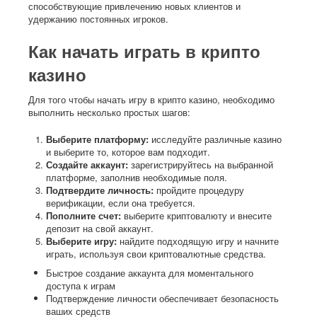
способствующие привлечению новых клиентов и
удержанию постоянных игроков.
Как начать играть в крипто
казино
Для того чтобы начать игру в крипто казино, необходимо
выполнить несколько простых шагов:
Выберите платформу:
исследуйте различные казино
и выберите то, которое вам подходит.
Создайте аккаунт:
зарегистрируйтесь на выбранной
платформе, заполнив необходимые поля.
Подтвердите личность:
пройдите процедуру
верификации, если она требуется.
Пополните счет:
выберите криптовалюту и внесите
депозит на свой аккаунт.
Выберите игру:
найдите подходящую игру и начните
играть, используя свои криптовалютные средства.
Быстрое создание аккаунта для моментального
доступа к играм
Подтверждение личности обеспечивает безопасность
ваших средств