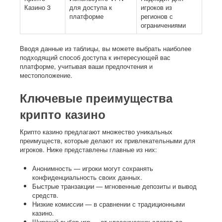
Казино 3
для доступа к
игроков из
платформе
регионов с
ограничениями
Вводя данные из таблицы, вы можете выбрать наиболее
подходящий способ доступа к интересующей вас
платформе, учитывая ваши предпочтения и
местоположение.
Ключевые преимущества
крипто казино
Крипто казино предлагают множество уникальных
преимуществ, которые делают их привлекательными для
игроков. Ниже представлены главные из них:
Анонимность — игроки могут сохранять
конфиденциальность своих данных.
Быстрые транзакции — мгновенные депозиты и вывод
средств.
Низкие комиссии — в сравнении с традиционными
казино.
Широкий выбор игр — от классических слотов до