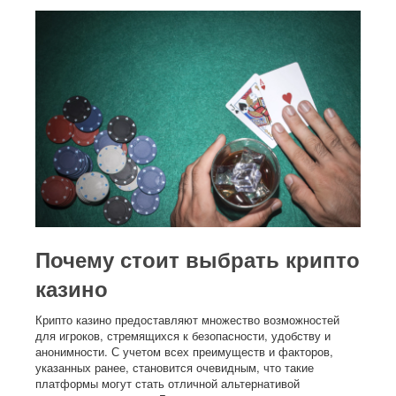
Почему стоит выбрать крипто
казино
Крипто казино предоставляют множество возможностей
для игроков, стремящихся к безопасности, удобству и
анонимности. С учетом всех преимуществ и факторов,
указанных ранее, становится очевидным, что такие
платформы могут стать отличной альтернативой