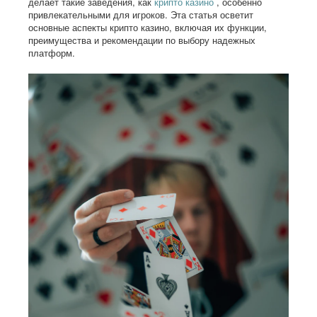
делает такие заведения, как
крипто казино
, особенно
привлекательными для игроков. Эта статья осветит
основные аспекты крипто казино, включая их функции,
преимущества и рекомендации по выбору надежных
платформ.