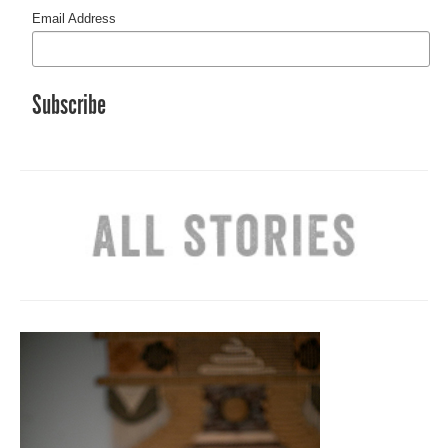
Email Address