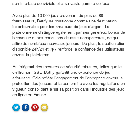
son interface conviviale et à sa vaste gamme de jeux.
Avec plus de 10 000 jeux provenant de plus de 80
fournisseurs, Betify se positionne comme une destination
incontournable pour les amateurs de jeux d’argent. La
plateforme se distingue également par ses généreux bonus de
bienvenue et ses conditions de mise transparentes, ce qui
attire de nombreux nouveaux joueurs. De plus, le soutien client
disponible 24h/24 et 7j/7 renforce la confiance des utilisateurs
envers la plateforme.
En intégrant des mesures de sécurité robustes, telles que le
chiffrement SSL, Betify garantit une expérience de jeu
sécurisée. Cela reflète l’engagement de l’entreprise envers la
protection des joueurs et la conformité avec les régulations en
vigueur, consolidant ainsi sa position dans l’industrie des jeux
en ligne en France.