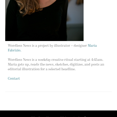
Wordless News is a project by illustrator + designer
Maria
Fabrizio.
Wordless News is a weekday creative ritual starting at 4:45am.
Maria gets up, reads the news, sketches, digitizes, and posts an
editorial illustration for a selected headline.
Contact