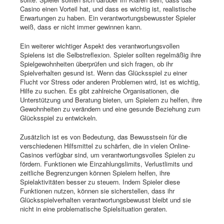
Casino einen Vorteil hat, und dass es wichtig ist, realistische
Erwartungen zu haben. Ein verantwortungsbewusster Spieler
weiß, dass er nicht immer gewinnen kann.
Ein weiterer wichtiger Aspekt des verantwortungsvollen
Spielens ist die Selbstreflexion. Spieler sollten regelmäßig ihre
Spielgewohnheiten überprüfen und sich fragen, ob ihr
Spielverhalten gesund ist. Wenn das Glücksspiel zu einer
Flucht vor Stress oder anderen Problemen wird, ist es wichtig,
Hilfe zu suchen. Es gibt zahlreiche Organisationen, die
Unterstützung und Beratung bieten, um Spielern zu helfen, ihre
Gewohnheiten zu verändern und eine gesunde Beziehung zum
Glücksspiel zu entwickeln.
Zusätzlich ist es von Bedeutung, das Bewusstsein für die
verschiedenen Hilfsmittel zu schärfen, die in vielen Online-
Casinos verfügbar sind, um verantwortungsvolles Spielen zu
fördern. Funktionen wie Einzahlungslimits, Verlustlimits und
zeitliche Begrenzungen können Spielern helfen, ihre
Spielaktivitäten besser zu steuern. Indem Spieler diese
Funktionen nutzen, können sie sicherstellen, dass ihr
Glücksspielverhalten verantwortungsbewusst bleibt und sie
nicht in eine problematische Spielsituation geraten.