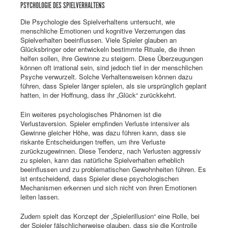
PSYCHOLOGIE DES SPIELVERHALTENS
Die Psychologie des Spielverhaltens untersucht, wie
menschliche Emotionen und kognitive Verzerrungen das
Spielverhalten beeinflussen. Viele Spieler glauben an
Glücksbringer oder entwickeln bestimmte Rituale, die ihnen
helfen sollen, ihre Gewinne zu steigern. Diese Überzeugungen
können oft irrational sein, sind jedoch tief in der menschlichen
Psyche verwurzelt. Solche Verhaltensweisen können dazu
führen, dass Spieler länger spielen, als sie ursprünglich geplant
hatten, in der Hoffnung, dass ihr „Glück“ zurückkehrt.
Ein weiteres psychologisches Phänomen ist die
Verlustaversion. Spieler empfinden Verluste intensiver als
Gewinne gleicher Höhe, was dazu führen kann, dass sie
riskante Entscheidungen treffen, um ihre Verluste
zurückzugewinnen. Diese Tendenz, nach Verlusten aggressiv
zu spielen, kann das natürliche Spielverhalten erheblich
beeinflussen und zu problematischen Gewohnheiten führen. Es
ist entscheidend, dass Spieler diese psychologischen
Mechanismen erkennen und sich nicht von ihren Emotionen
leiten lassen.
Zudem spielt das Konzept der „Spielerillusion“ eine Rolle, bei
der Spieler fälschlicherweise glauben, dass sie die Kontrolle