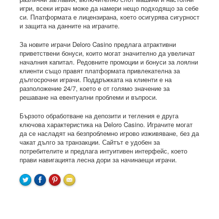
игри, всеки играч може да намери нещо подходящо за себе
си. Платформата е лицензирана, което осигурява сигурност
и защита на данните на играчите.
За новите играчи Deloro Casino предлага атрактивни
приветствени бонуси, които могат значително да увеличат
началния капитал. Редовните промоции и бонуси за лоялни
клиенти също правят платформата привлекателна за
дългосрочни играчи. Поддръжката на клиенти е на
разположение 24/7, което е от голямо значение за
решаване на евентуални проблеми и въпроси.
Бързото обработване на депозити и тегления е друга
ключова характеристика на Deloro Casino. Играчите могат
да се насладят на безпроблемно игрово изживяване, без да
чакат дълго за транзакции. Сайтът е удобен за
потребителите и предлага интуитивен интерфейс, което
прави навигацията лесна дори за начинаещи играчи.