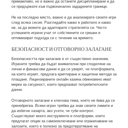
примамливо, но е важно да останете дисциплинирани и да
се придържате към първоначално зададените граници.
Не на последно място, важно е да анализирате своите игри
след всяка сесия. Разгледайте какво е работило и какво
не, за да можете да адаптирате стратегията си. Често
успешните играчи учат от собствените си грешки и
оптимизират подхода си с течение на времето.
БЕЗОПАСНОСТ И ОТГОВОРНО ЗАЛАГАНЕ
Безопасността при залагане е от съществено значение.
Играчите трябва да бъдат внимателни при споделяне на
лични и финансови данни и да се уверят, че платформата,
на която играят, предлага криптиране и защитени методи за
плащане. Лицензираните онлайн казина обикновено имат
мерки за сигурност, които предпазват потребителските
данни.
Отговорното залагане е ключова тема, която не бива да се
пренебрегва. Всеки играч трябва да знае своите лимити и
да избегне хазарта, ако усети, че губи контрол.
Съществуват много инструменти и платформи, които
предлагат опции за самоизключване или ограничаване на
залозите, което е полезно за предотвратяване на