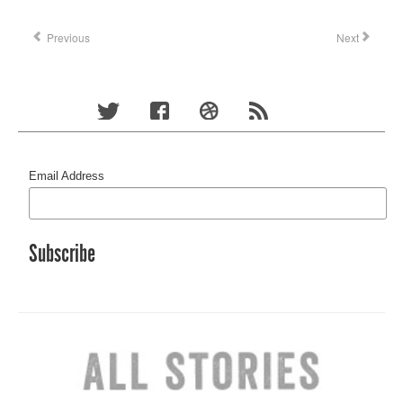
Previous
Next
Email Address