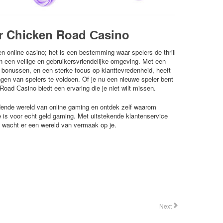
r Chicken Road Сasino
 online casino; het is een bestemming waar spelers de thrill
 een veilige en gebruikersvriendelijke omgeving. Met een
e bonussen, en een sterke focus op klanttevredenheid, heeft
ngen van spelers te voldoen. Of je nu een nieuwe speler bent
oad Сasino biedt een ervaring die je niet wilt missen.
ende wereld van online gaming en ontdek zelf waarom
is voor echt geld gaming. Met uitstekende klantenservice
 wacht er een wereld van vermaak op je.
Next