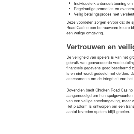
Individuele klantondersteuning om 
Regelmatige promoties en eveneme
Veilig betalingsproces met versleu
Deze voordelen zorgen ervoor dat de sp
Road Сasino een betrouwbare keuze bli
een veilige omgeving.
Vertrouwen en veil
De veiligheid van spelers is van het g
gebruik van geavanceerde versleuteling
financiële gegevens goed beschermd zij
is en niet wordt gedeeld met derden. D
assessments om de integriteit van het 
Bovendien biedt Chicken Road Сasino e
aangemoedigd om hun spelgewoonten in d
van een veilige speelomgeving, maar ve
Het platform is ontworpen om een trans
aantal tevreden spelers blijft groeien.