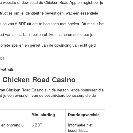
 website of download de Chicken Road App en registreer je
tructies om je identiteit te bevestigen, wat een essentiële
ting van 5 BDT uit om te beginnen met spelen. Dit maakt het
d van slots, tafelspellen of live casino en selecteer je
voriete spellen en geniet van de opwinding van echt geld
BDT
wat wils
n Chicken Road Сasino
van Chicken Road Сasino zijn de verschillende bonussen die
nd je een overzicht van de beschikbare bonussen, die de
Min. storting
Doorloopvereiste
 en ontvang 6
5 BDT
Informatie niet
beschikbaar