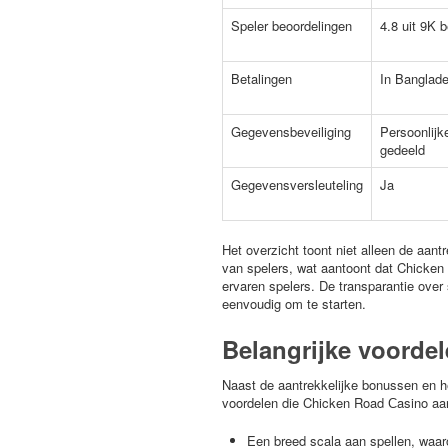
Speler beoordelingen
4.8 uit 9K 
Betalingen
In Banglad
Gegevensbeveiliging
Persoonlijke
gedeeld
Gegevensversleuteling
Ja
Het overzicht toont niet alleen de aan
van spelers, wat aantoont dat Chicke
ervaren spelers. De transparantie over
eenvoudig om te starten.
Belangrijke voorde
Naast de aantrekkelijke bonussen en het
voordelen die Chicken Road Сasino aan
Een breed scala aan spellen, waaro