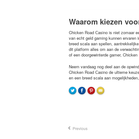
Waarom kiezen voo
Chicken Road Сasino is niet zomaar een
van echt geld gaming kunnen ervaren in
breed scala aan spellen, aantrekkelijk
dit platform alles om aan de verwachti
of een doorgewinterde gamer, Chicken R
Neem vandaag nog deel aan de opwind
Chicken Road Сasino de ultieme keuze 
en een breed scala aan mogelijkheden,
Previous