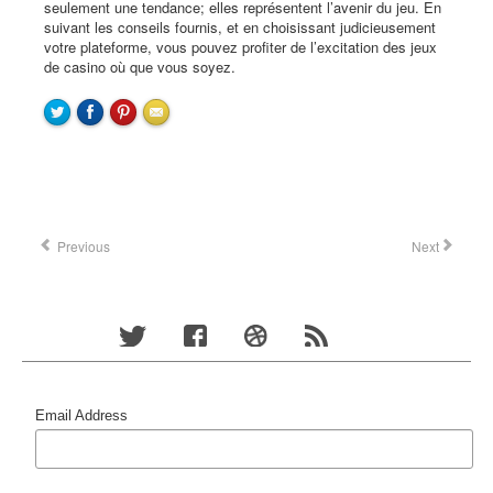
seulement une tendance; elles représentent l’avenir du jeu. En
suivant les conseils fournis, et en choisissant judicieusement
votre plateforme, vous pouvez profiter de l’excitation des jeux
de casino où que vous soyez.
Previous
Next
Email Address