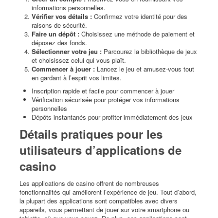
informations personnelles.
Vérifier vos détails :
Confirmez votre identité pour des
raisons de sécurité.
Faire un dépôt :
Choisissez une méthode de paiement et
déposez des fonds.
Sélectionner votre jeu :
Parcourez la bibliothèque de jeux
et choisissez celui qui vous plaît.
Commencer à jouer :
Lancez le jeu et amusez-vous tout
en gardant à l’esprit vos limites.
Inscription rapide et facile pour commencer à jouer
Vérification sécurisée pour protéger vos informations
personnelles
Dépôts instantanés pour profiter immédiatement des jeux
Détails pratiques pour les
utilisateurs d’applications de
casino
Les applications de casino offrent de nombreuses
fonctionnalités qui améliorent l’expérience de jeu. Tout d’abord,
la plupart des applications sont compatibles avec divers
appareils, vous permettant de jouer sur votre smartphone ou