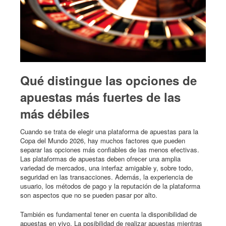
Qué distingue las opciones de
apuestas más fuertes de las
más débiles
Cuando se trata de elegir una plataforma de apuestas para la
Copa del Mundo 2026, hay muchos factores que pueden
separar las opciones más confiables de las menos efectivas.
Las plataformas de apuestas deben ofrecer una amplia
variedad de mercados, una interfaz amigable y, sobre todo,
seguridad en las transacciones. Además, la experiencia de
usuario, los métodos de pago y la reputación de la plataforma
son aspectos que no se pueden pasar por alto.
También es fundamental tener en cuenta la disponibilidad de
apuestas en vivo. La posibilidad de realizar apuestas mientras