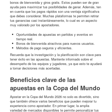
bonos de bienvenida y giros gratis. Estos pueden ser de gran
ayuda para maximizar tus posibilidades de ganar. Además, ten
en cuenta que los pagos rápidos son una ventaja significativa
que debes considerar. Muchas plataformas te permiten retirar
tus ganancias casi instantáneamente, lo cual es un aspecto
muy valorado por los apostadores.
Oportunidades de apuestas en partidos y eventos en
tiempo real.
Bonos de bienvenida atractivos para nuevos usuarios.
Métodos de pago seguros y eficientes.
Recuerda que la investigación y la planificación son clave para
tener éxito en las apuestas. Mantente informado sobre el
desempeño de los equipos y jugadores, ya que esto te ayudará
a tomar decisiones más acertadas.
Beneficios clave de las
apuestas en la Copa del Mundo
Apostar en la Copa del Mundo 2026 no solo es divertido, sino
que también ofrece varios beneficios que pueden mejorar tu
experiencia como apostador. En primer lugar, la amplia
variedad de mercados disponibles te permite personalizar tus