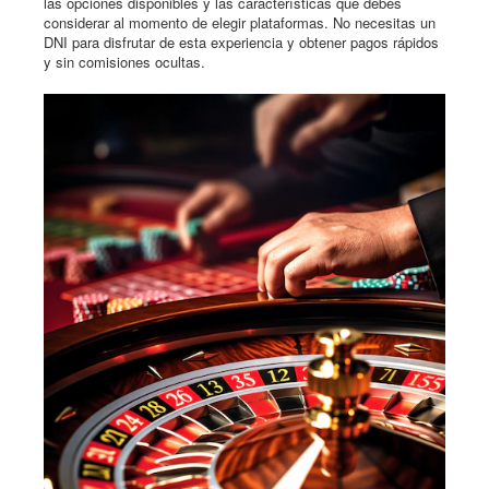
las opciones disponibles y las características que debes
considerar al momento de elegir plataformas. No necesitas un
DNI para disfrutar de esta experiencia y obtener pagos rápidos
y sin comisiones ocultas.