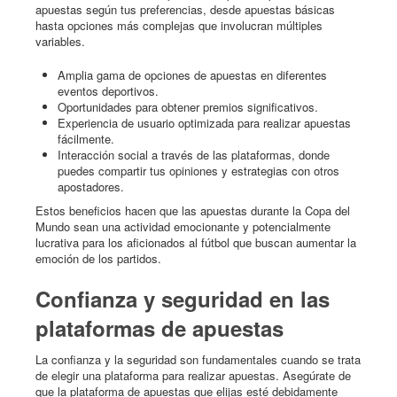
apuestas según tus preferencias, desde apuestas básicas
hasta opciones más complejas que involucran múltiples
variables.
Amplia gama de opciones de apuestas en diferentes
eventos deportivos.
Oportunidades para obtener premios significativos.
Experiencia de usuario optimizada para realizar apuestas
fácilmente.
Interacción social a través de las plataformas, donde
puedes compartir tus opiniones y estrategias con otros
apostadores.
Estos beneficios hacen que las apuestas durante la Copa del
Mundo sean una actividad emocionante y potencialmente
lucrativa para los aficionados al fútbol que buscan aumentar la
emoción de los partidos.
Confianza y seguridad en las
plataformas de apuestas
La confianza y la seguridad son fundamentales cuando se trata
de elegir una plataforma para realizar apuestas. Asegúrate de
que la plataforma de apuestas que elijas esté debidamente