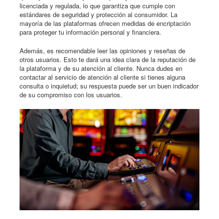
licenciada y regulada, lo que garantiza que cumple con
estándares de seguridad y protección al consumidor. La
mayoría de las plataformas ofrecen medidas de encriptación
para proteger tu información personal y financiera.
Además, es recomendable leer las opiniones y reseñas de
otros usuarios. Esto te dará una idea clara de la reputación de
la plataforma y de su atención al cliente. Nunca dudes en
contactar al servicio de atención al cliente si tienes alguna
consulta o inquietud; su respuesta puede ser un buen indicador
de su compromiso con los usuarios.