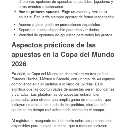
diferentes opciones de apuestas en partidos, jugadores y
otros eventos relacionados.
Haz tu primera apuesta:
Elige un evento y realiza tu
apuesta. Recuerda siempre apostar de forma responsable.
Acceso a giros gratis en promociones especiales.
Soporte al cliente disponible para resolver dudas.
Variedad de opciones de apuestas para todos los gustos.
Aspectos prácticos de las
apuestas en la Copa del Mundo
2026
En 2026, la Copa del Mundo se desarrollará en tres países:
Estados Unidos, México y Canadá, con un total de 48 equipos
compitiendo en 104 partidos a lo largo de 39 días. Esto
significa que las oportunidades de apuestas serán abundantes
y variadas. Las plataformas de apuestas estarán bien
preparadas para ofrecer una amplia gama de mercados, que
incluyen no solo el resultado de los partidos, sino también
apuestas en tiempo real sobre cada acción en el campo.
Al registrarte, asegúrate de informarte sobre las promociones
disponibles para nuevos usuarios, que a menudo incluyen