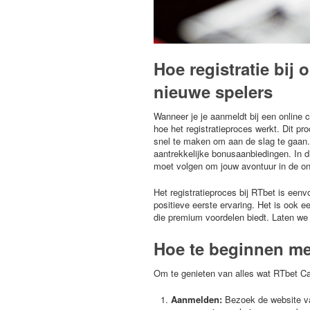
Hoe registratie bij 
nieuwe spelers
Wanneer je je aanmeldt bij een online c
hoe het registratieproces werkt. Dit p
snel te maken om aan de slag te gaan. 
aantrekkelijke bonusaanbiedingen. In d
moet volgen om jouw avontuur in de on
Het registratieproces bij RTbet is eenv
positieve eerste ervaring. Het is ook 
die premium voordelen biedt. Laten we
Hoe te beginnen me
Om te genieten van alles wat RTbet Cas
Aanmelden:
Bezoek de website van