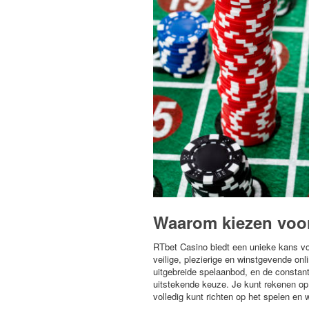
Waarom kiezen voo
RTbet Casino biedt een unieke kans vo
veilige, plezierige en winstgevende on
uitgebreide spelaanbod, en de constan
uitstekende keuze. Je kunt rekenen op
volledig kunt richten op het spelen en 