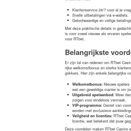
Klantenservice 24/7 voor al je vra
Snelle uitbetalingen via e-wallets.
Geloofwaardige en veilige betalin
Met deze praktische details in gedacht
is voor zowel nieuwe als ervaren spele
voor RTbet.
Belangrijkste voor
Er zijn tal van redenen om RTbet Casi
rijke welkomstbonus en sterke klantens
gokkers. Hier zijn enkele belangrijke v
Welkomstbonus:
Nieuwe spelers o
wat een geweldige manier is om jou
Uitgebreid spelaanbod:
Meer dan 
zorgen voor eindeloos vermaak.
VIP-programma:
Geniet van voord
worden met exclusieve aanbieding
Veilgheid en licenties:
RTbet Casi
licentie, wat betekent dat jouw geg
Deze voordelen maken RTbet Casino aa