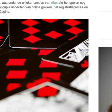
en, waaronder de unieke functies van
rtbet
die het spelen nog
langrijke aspecten van online gokken, het registratieproces en
Casino.