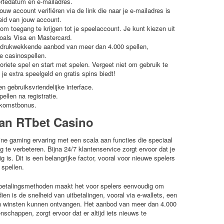
rtedatum en e-mailadres.
ouw account verifiëren via de link die naar je e-mailadres is
heid van jouw account.
m toegang te krijgen tot je speelaccount. Je kunt kiezen uit
oals Visa en Mastercard.
ndrukwekkende aanbod van meer dan 4.000 spellen,
ve casinospellen.
oriete spel en start met spelen. Vergeet niet om gebruik te
e extra speelgeld en gratis spins biedt!
n gebruiksvriendelijke interface.
ellen na registratie.
elkomstbonus.
van RTbet Casino
ine gaming ervaring met een scala aan functies die speciaal
 te verbeteren. Bijna 24/7 klantenservice zorgt ervoor dat je
ig is. Dit is een belangrijke factor, vooral voor nieuwe spelers
 spellen.
 betalingsmethoden maakt het voor spelers eenvoudig om
en is de snelheid van uitbetalingen, vooral via e-wallets, een
un winsten kunnen ontvangen. Het aanbod van meer dan 4.000
nschappen, zorgt ervoor dat er altijd iets nieuws te