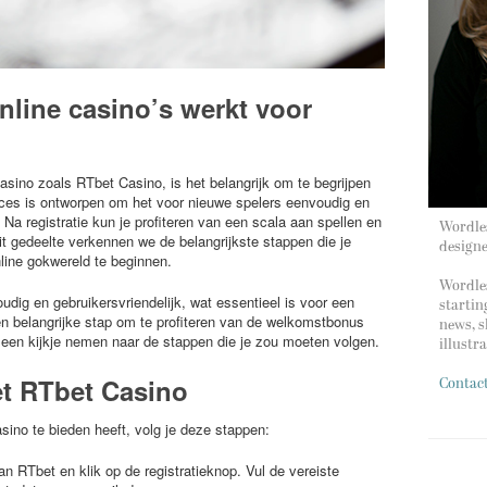
online casino’s werkt voor
asino zoals RTbet Casino, is het belangrijk om te begrijpen
roces is ontworpen om het voor nieuwe spelers eenvoudig en
Na registratie kun je profiteren van een scala aan spellen en
Wordles
it gedeelte verkennen we de belangrijkste stappen die je
design
line gokwereld te beginnen.
Wordles
oudig en gebruikersvriendelijk, wat essentieel is voor een
startin
een belangrijke stap om te profiteren van de welkomstbonus
news, s
 een kijkje nemen naar de stappen die je zou moeten volgen.
illustr
t RTbet Casino
Contac
ino te bieden heeft, volg je deze stappen:
 RTbet en klik op de registratieknop. Vul de vereiste